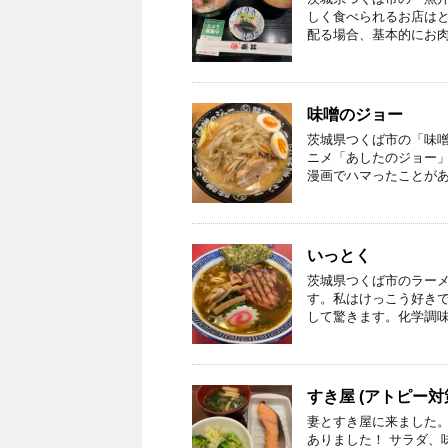
しく食べられるお店はと
配る場合、基本的にお肉
味噌のジョー
茨城県つくば市の「味噌
ニメ「あしたのジョー」
漫画でハマったことがあ
いっとく
茨城県つくば市のラー
す。私はけっこう好き
して驚きます。化学調味
すき屋 (アトピー対
妻とすき屋に来ました
ありました！ サラダ、