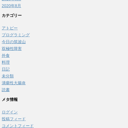
2020年8月
カテゴリー
アトピー
プログラミング
今日の筑波山
双極性障害
外食
料理
日記
未分類
潰瘍性大腸炎
読書
メタ情報
ログイン
投稿フィード
コメントフィード