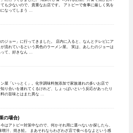
ても少ないので、貴重なお店です。 アトピーで食事に厳しく気を
になってしまう …
のジョー」に行ってきました。 店内に入ると、なんとテレビにア
が流れているという異色のラーメン屋。 実は、あしたのジョーは
って、好きなん …
メン屋「いっとく」。化学調味料無添加で家族連れの多いお店で
で知り合いを連れてくるけれど、しょっぱいという反応があったり
料の旨味とはまた異な …
策の場合)
。今はアトピー対策中なので、何かそれ用に選べないか探したら、
味噌汁、焼き鮭。 まあそれならわざわざ店で食べるなよという感