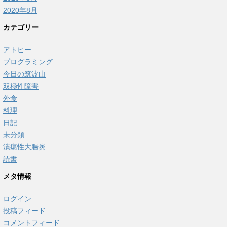
2020年8月
カテゴリー
アトピー
プログラミング
今日の筑波山
双極性障害
外食
料理
日記
未分類
潰瘍性大腸炎
読書
メタ情報
ログイン
投稿フィード
コメントフィード