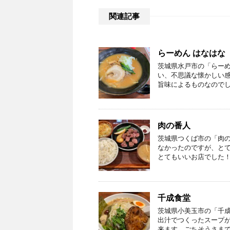
関連記事
らーめん はなはな
茨城県水戸市の「らーめ
い、不思議な懐かしい
旨味によるものなのでし
肉の番人
茨城県つくば市の「肉の
なかったのですが、とて
とてもいいお店でした！
千成食堂
茨城県小美玉市の「千成
出汁でつくったスープが
来ます。ごちそうさま