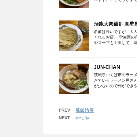
活龍大衆麺処 真壁
名前は長いですが、大
くれるお店。 学生寮の
やスープも工夫して、味
JUN-CHAN
茨城県つくば市のラーメ
きているラーメン屋さ
が少ないので列ができや
PREV
豚飯坊屋
NEXT
かつや