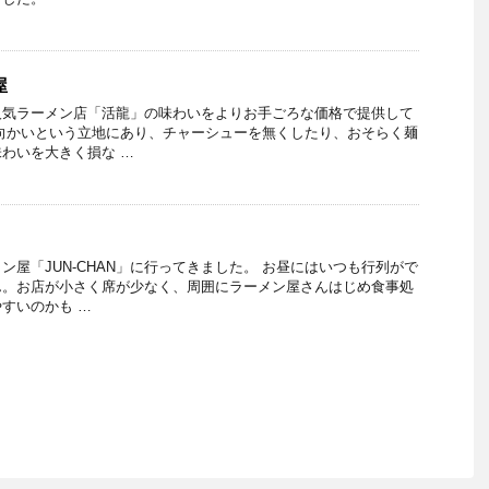
屋
人気ラーメン店「活龍」の味わいをよりお手ごろな価格で提供して
向かいという立地にあり、チャーシューを無くしたり、おそらく麺
わいを大きく損な …
ン屋「JUN-CHAN」に行ってきました。 お昼にはいつも行列がで
ん。お店が小さく席が少なく、周囲にラーメン屋さんはじめ食事処
すいのかも …