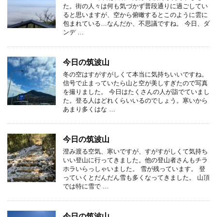
た。街の人々は何も気づかず普段通りに過ごしてい
ると思いますが、空から俯瞰するとこのように雲に
包まれている…なんだか、不思議ですね。 今日、ダ
ンデ …
今日の筑波山
冬の空はすがすがしくて本当に気持ちいいですね。
信号で止まっていたら山と空が美しすぎたので写真
を撮りました。 今日はたくさんの人が詣でていまし
た。登る人はどれくらいいるのでしょう。寒いから
あまり多くはな …
今日の筑波山
澄み渡る空気、寒いですが、すがすがしくて気持ち
いい登山に行ってきました。他の登山者さんもチラ
ホラいらっしゃいました。 雪が残っています。 登
っていくとだんだん雪も多くなってきました。 山頂
では特に雪で …
今日の筑波山